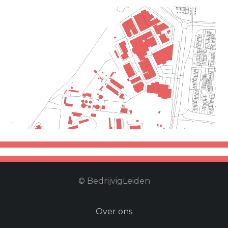
Merenwijk
Klik hier om het bedrijventerrein
profiel van de merenwijk te
openen
© BedrijvigLeiden
Over ons